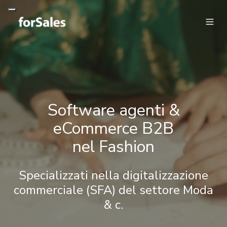
Software agenti &
eCommerce B2B
nel
Fashion
Specializzati nella digitalizzazione
commerciale (SFA) del settore Moda
& c.