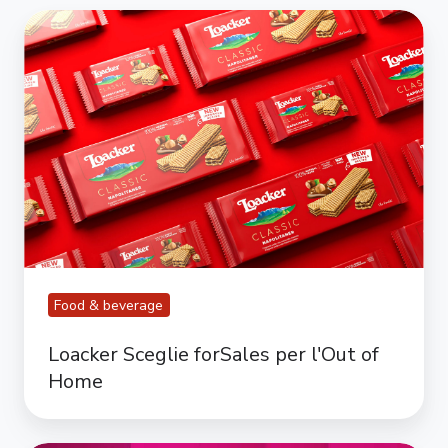
Loacker
Sceglie
forSales
per
l'Out
of
Home
Food & beverage
Loacker Sceglie forSales per l'Out of
Home