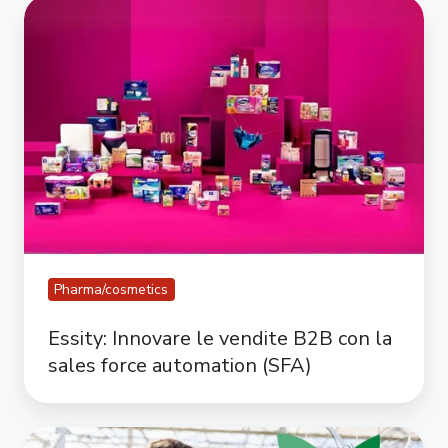
Essity:
Innovare
le
vendite
B2B
con
la
sales
force
automation
(SFA)
Pharma/cosmetics
Essity: Innovare le vendite B2B con la
sales force automation (SFA)
Haifa